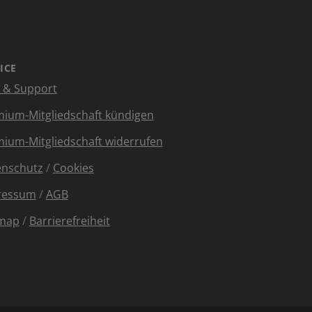
ICE
e & Support
ium-Mitgliedschaft kündigen
ium-Mitgliedschaft widerrufen
enschutz
/
Cookies
ressum
/
AGB
emap
/
Barrierefreiheit