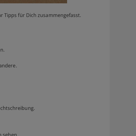
ar Tipps für Dich zusammengefasst.
en.
 andere.
echtschreibung.
rn sehen